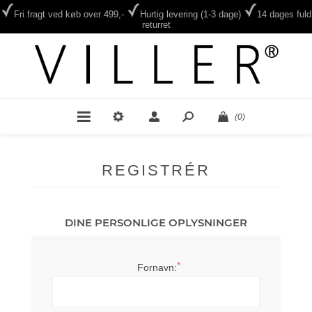
Fri fragt ved køb over 499,-
Hurtig levering (1-3 dage)
14 dages fuld
returret
(0)
REGISTRÉR
DINE PERSONLIGE OPLYSNINGER
*
Fornavn: