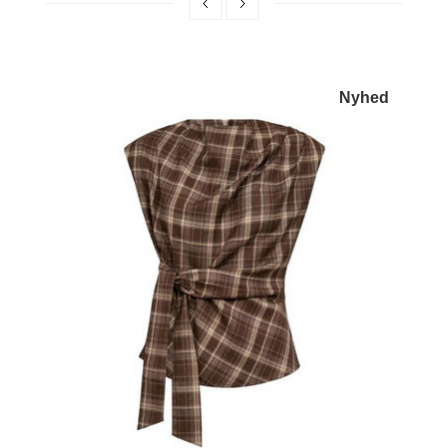
d
Nyhed