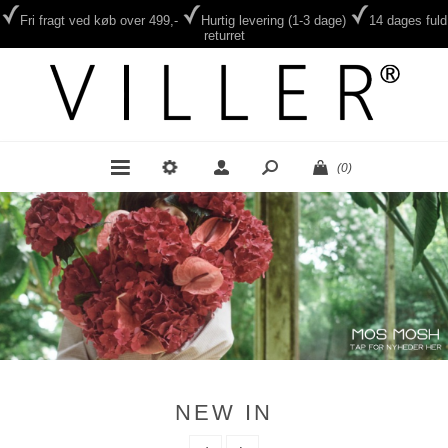
Fri fragt ved køb over 499,-
Hurtig levering (1-3 dage)
14 dages fuld
returret
(0)
NEW IN