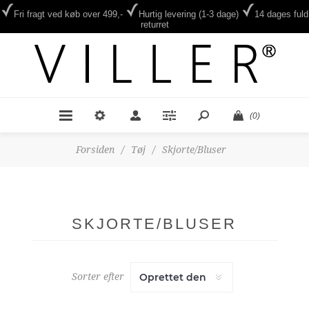
Fri fragt ved køb over 499,-
Hurtig levering (1-3 dage)
14 dages fuld
returret
(0)
Forsiden
/
Tøj
/
Skjorte/Bluser
SKJORTE/BLUSER
Sorter efter