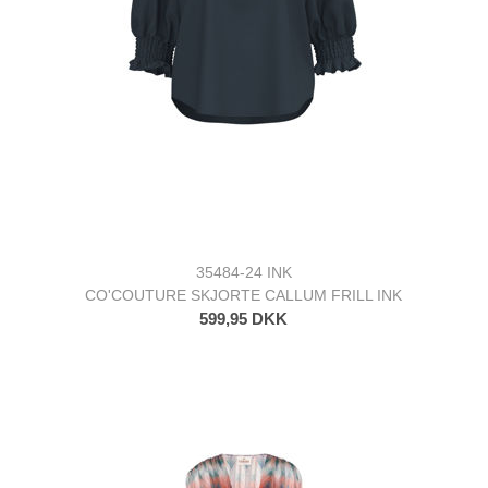
35484-24 INK
CO'COUTURE SKJORTE CALLUM FRILL INK
599,95 DKK