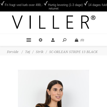
Fri fragt ved køb over 499,-
Hurtig levering (1-3 dage)
14 dages fuld
returret
(0)
Forside
/
Tøj
/
Strik
/
SC-ORLEAN STRIPE 13 BLACK