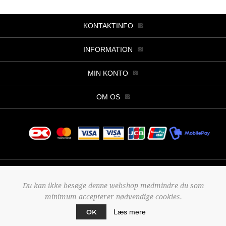
KONTAKTINFO
INFORMATION
MIN KONTO
OM OS
Copyright © 2026 Butik Viller. Alle rettigheder forbeholdt.
Du kan ikke besøge denne webshop medmindre du som
Powered by
nopCommerce
minimum accepterer nødvendige cookies.
Designed by
2Bdesign
OK
Læs mere