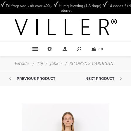
Fri fragt ved køb over 499,-
Hurtig levering (1-3 dage)
14 dages fuld
returret
(0)
Forside
/
Tøj
/
Jakker
/
SC-ONYX 2 CARDIGAN
PREVIOUS PRODUCT
NEXT PRODUCT