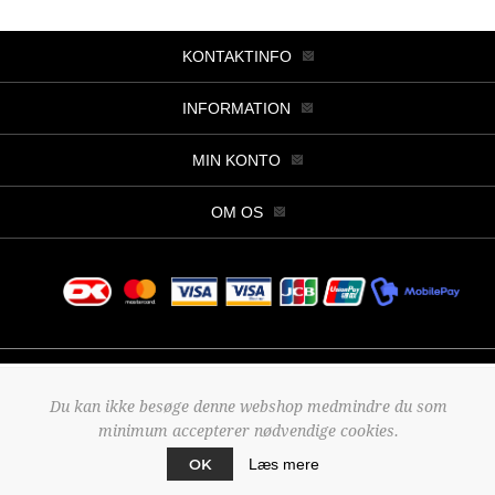
KONTAKTINFO
INFORMATION
MIN KONTO
OM OS
Copyright © 2026 Butik Viller. Alle rettigheder forbeholdt.
Du kan ikke besøge denne webshop medmindre du som
Powered by
nopCommerce
minimum accepterer nødvendige cookies.
Designed by
2Bdesign
OK
Læs mere