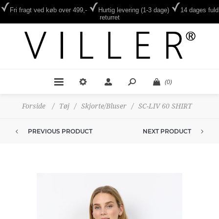
Fri fragt ved køb over 499,-
Hurtig levering (1-3 dage)
14 dages fuld
returret
(0)
Forside
/
Tøj
/
Skjorte/Bluser
/
SC-LIV 60 SHIRT
PREVIOUS PRODUCT
NEXT PRODUCT