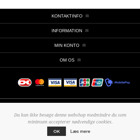
KONTAKTINFO
INFORMATION
MIN KONTO
OM OS
Copyright © 2026 Butik Viller. Alle rettigheder forbeholdt.
Du kan ikke besøge denne webshop medmindre du som
Powered by
nopCommerce
minimum accepterer nødvendige cookies.
Designed by
2Bdesign
OK
Læs mere