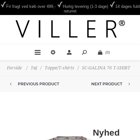
Fri fragt ved køb over 499,-
Hurtig levering (1-3 dage)
14 dages fuld
returret
(0)
Forside
/
Tøj
/
Toppe/T-shirts
/
SC-GALINA 76 T-SHIRT
PREVIOUS PRODUCT
NEXT PRODUCT
Nyhed