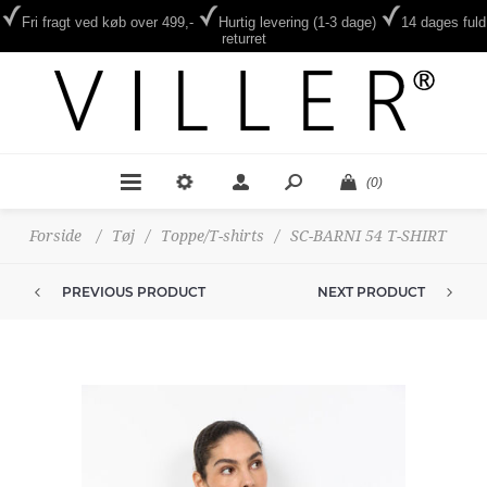
Fri fragt ved køb over 499,-
Hurtig levering (1-3 dage)
14 dages fuld
returret
(0)
Forside
/
Tøj
/
Toppe/T-shirts
/
SC-BARNI 54 T-SHIRT
PREVIOUS PRODUCT
NEXT PRODUCT