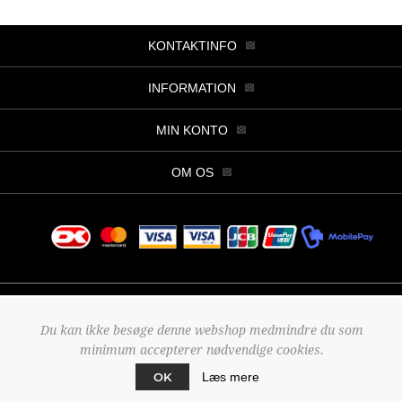
KONTAKTINFO
INFORMATION
MIN KONTO
OM OS
Copyright © 2026 Butik Viller. Alle rettigheder forbeholdt.
Du kan ikke besøge denne webshop medmindre du som
Powered by
nopCommerce
minimum accepterer nødvendige cookies.
Designed by
2Bdesign
OK
Læs mere