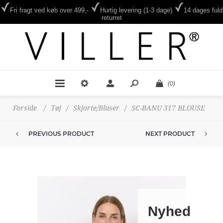
Fri fragt ved køb over 499,-
Hurtig levering (1-3 dage)
14 dages fuld
returret
(0)
Forside
/
Tøj
/
Skjorte/Bluser
/
SC-BANU 317 BLOUSE
PREVIOUS PRODUCT
NEXT PRODUCT
Nyhed