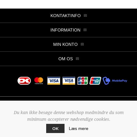
KONTAKTINFO
INFORMATION
MIN KONTO
OM OS
Copyright © 2026 Butik Viller. Alle rettigheder forbeholdt.
Du kan ikke besøge denne webshop medmindre du som
Powered by
nopCommerce
minimum accepterer nødvendige cookies.
Designed by
2Bdesign
OK
Læs mere