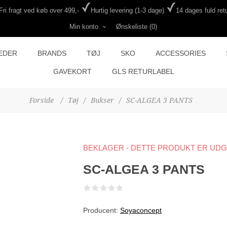
Fri fragt ved køb over 499,-
Hurtig levering (1-3 dage)
14 dages fuld retu
Min konto
Ønskeliste
(0)
EDER
BRANDS
TØJ
SKO
ACCESSORIES
GAVEKORT
GLS RETURLABEL
Forside
/
Tøj
/
Bukser
/
SC-ALGEA 3 PANTS
BEKLAGER - DETTE PRODUKT ER UD
SC-ALGEA 3 PANTS
Producent:
Soyaconcept