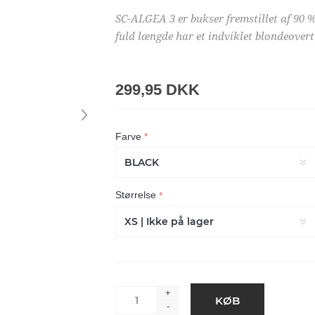
SC-ALGEA 3 er bukser fremstillet af 90 %
fuld længde har et indviklet blondeover
299,95 DKK
Farve
*
Størrelse
*
+
-