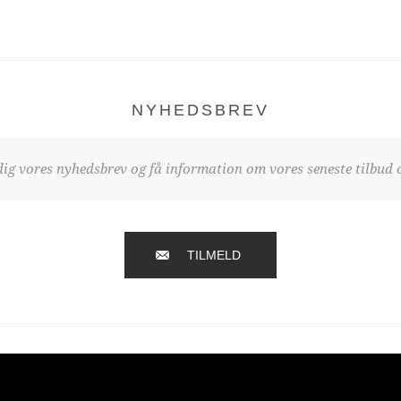
NYHEDSBREV
dig vores nyhedsbrev og få information om vores seneste tilbud o
TILMELD