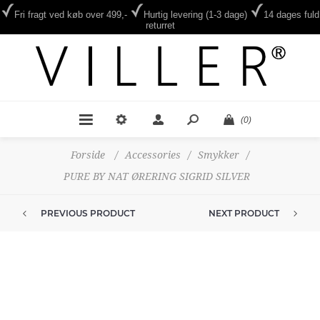
Fri fragt ved køb over 499,-
Hurtig levering (1-3 dage)
14 dages fuld
returret
(0)
Forside
/
Accessories
/
Smykker
/
PURE BY NAT ØRERING SIGRID SILVER
PREVIOUS PRODUCT
NEXT PRODUCT