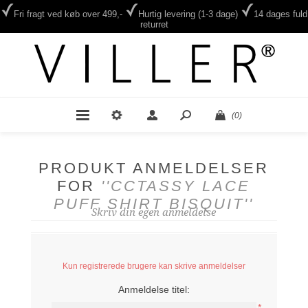
Fri fragt ved køb over 499,-
Hurtig levering (1-3 dage)
14 dages fuld
returret
(0)
PRODUKT ANMELDELSER
FOR
CCTASSY LACE
PUFF SHIRT BISQUIT
Skriv din egen anmeldelse
Kun registrerede brugere kan skrive anmeldelser
Anmeldelse titel:
*