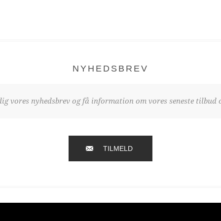
NYHEDSBREV
dig vores nyhedsbrev og få information om vores seneste tilbud o
TILMELD