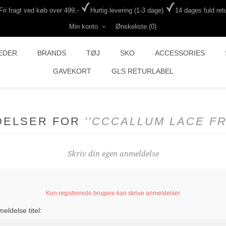
Fri fragt ved køb over 499,-
Hurtig levering (1-3 dage)
14 dages fuld retu
Min konto
Ønskeliste
(0)
EDER
BRANDS
TØJ
SKO
ACCESSORIES
GAVEKORT
GLS RETURLABEL
DELSER FOR
CCCALLUM LACE FR
Skriv din egen anmeldelse
Kun registrerede brugere kan skrive anmeldelser
eldelse titel: