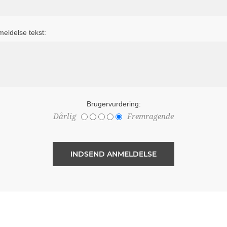
eldelse tekst:
Brugervurdering:
Dårlig
Fremragende