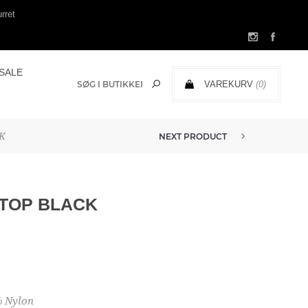
rret
SALE
VAREKURV
(0)
0,00 DKK
K
NEXT PRODUCT
 TOP BLACK
 Nylon