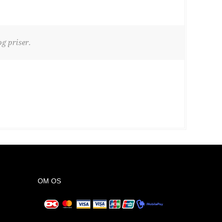
g priser.
OM OS