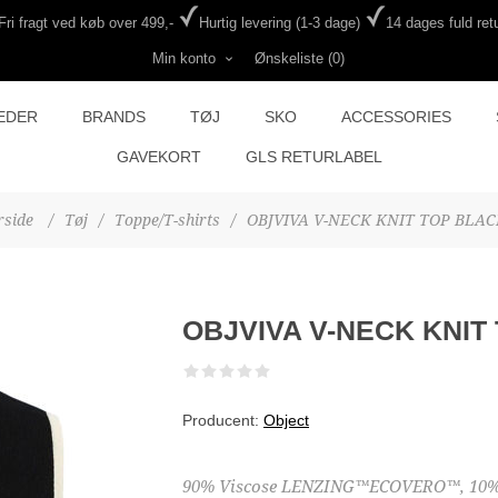
Fri fragt ved køb over 499,-
Hurtig levering (1-3 dage)
14 dages fuld retu
Min konto
Ønskeliste
(0)
EDER
BRANDS
TØJ
SKO
ACCESSORIES
GAVEKORT
GLS RETURLABEL
rside
/
Tøj
/
Toppe/T-shirts
/
OBJVIVA V-NECK KNIT TOP BLAC
OBJVIVA V-NECK KNIT
Producent:
Object
90% Viscose LENZING™ECOVERO™, 10%