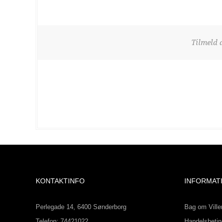
Tilmeld 
KONTAKTINFO
INFORMAT
Perlegade 14, 6400 Sønderborg
Bag om Ville
Telefon: 74421022
Handelsbetin