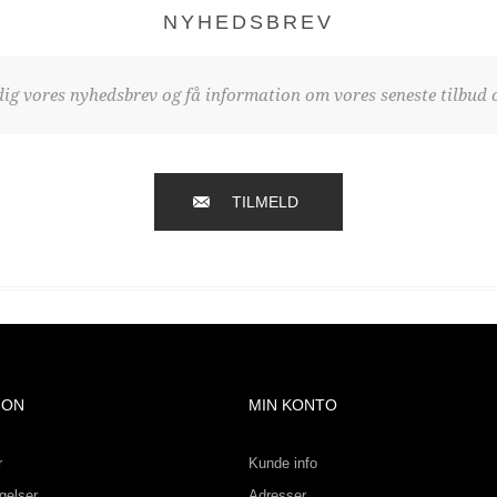
NYHEDSBREV
dig vores nyhedsbrev og få information om vores seneste tilbud o
TILMELD
ION
MIN KONTO
r
Kunde info
gelser
Adresser