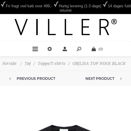
Fri fragt ved køb over 499,-
Hurtig levering (1-3 dage)
14 dages fuld
returret
(0)
Forside
/
Tøj
/
Toppe/T-shirts
/
OBJLISA TOP NOOS BLACK
PREVIOUS PRODUCT
NEXT PRODUCT