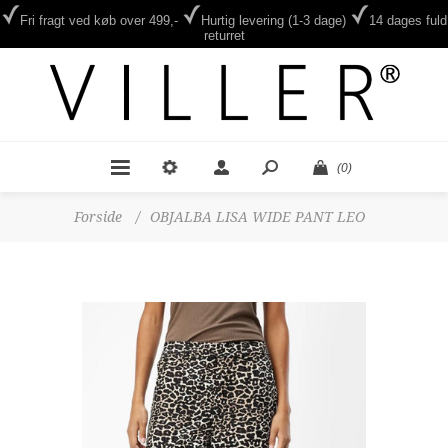
Fri fragt ved køb over 499,-
Hurtig levering (1-3 dage)
14 dages fuld
returret
(0)
Forside
/
OBJALBA LISA WIDE PANT LEO