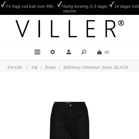
Fri fragt ved køb over 499,-
Hurtig levering (1-3 dage)
14 dages fuld
returret
(0)
Forside
/
Tøj
/
Jeans
/
MMSoey Shimmer Jeans BLACK