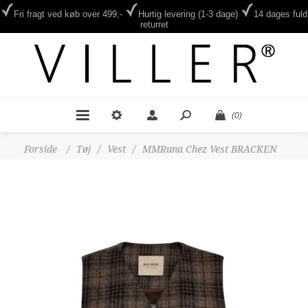
Fri fragt ved køb over 499,-
Hurtig levering (1-3 dage)
14 dages fuld
returret
(0)
Forside
/
Tøj
/
Vest
/
MMRuna Chez Vest BRACKEN