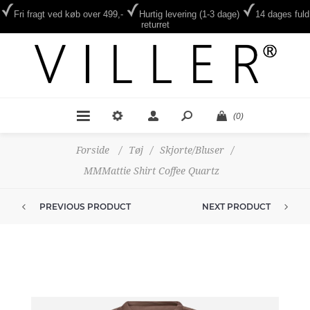
Fri fragt ved køb over 499,-
Hurtig levering (1-3 dage)
14 dages fuld
returret
(0)
Forside
/
Tøj
/
Skjorte/Bluser
/
MMMattie Shirt Coffee Quartz
PREVIOUS PRODUCT
NEXT PRODUCT