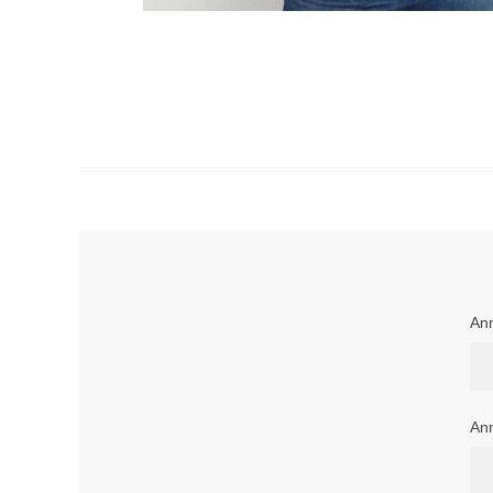
Anm
Anm