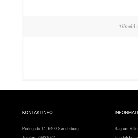
Tilmeld 
KONTAKTINFO
INFORMAT
Perlegade 14, 6400 Sønderborg
Bag om Ville
Telefon: 74421022
Handelsbetin