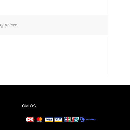
g priser.
OM OS