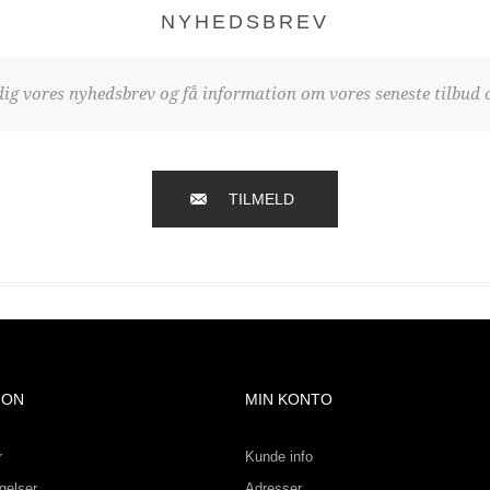
NYHEDSBREV
dig vores nyhedsbrev og få information om vores seneste tilbud o
TILMELD
ION
MIN KONTO
r
Kunde info
gelser
Adresser