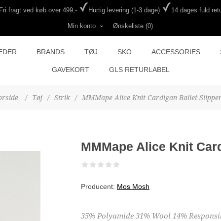
Fri fragt ved køb over 499,-
Hurtig levering (1-3 dage)
14 dages fuld retu
Min konto
Ønskeliste
(0)
EDER
BRANDS
TØJ
SKO
ACCESSORIES
GAVEKORT
GLS RETURLABEL
orside
/
Tøj
/
Strik
/
MMMape Alice Knit Cardigan Ballet Slippe
MMMape Alice Knit Card
Producent:
Mos Mosh
35% Polyamide 31% Wool 14% Responsib