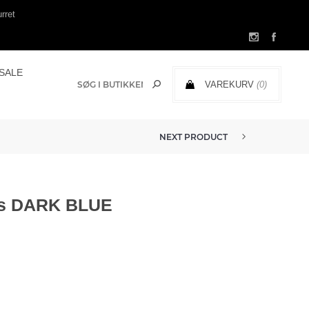
rret
SALE
VAREKURV
(0)
0,00 DKK
NEXT PRODUCT
MMCOLETTE GRENDEL JEANS GRE...
ns DARK BLUE