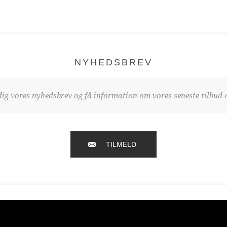
NYHEDSBREV
dig vores nyhedsbrev og få information om vores seneste tilbud o
TILMELD