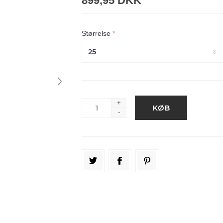
899,95 DKK
Størrelse
*
+
-