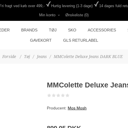
Fri fragt ved køb over 499,-
Hurtig levering (1-3 dage)
14 dages fuld retu
Min konto
Ønskeliste
(0)
EDER
BRANDS
TØJ
SKO
ACCESSORIES
GAVEKORT
GLS RETURLABEL
Forside
/
Tøj
/
Jeans
/
MMColette Deluxe Jeans DARK BLUE
MMColette Deluxe Jea
Producent:
Mos Mosh