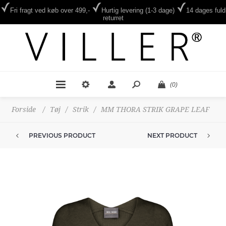
Fri fragt ved køb over 499,-
Hurtig levering (1-3 dage)
14 dages fuld
returret
(0)
Forside
/
Tøj
/
Strik
/
MM THORA STRIK GRAPE LEAF
PREVIOUS PRODUCT
NEXT PRODUCT