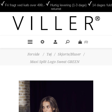
Fri fragt ved køb over 499,-
Hurtig levering (1-3 dage)
14 dages fuld
returret
(0)
Forside
/
Tøj
/
Skjorte/Bluser
/
Maxi Split Logo Sweat GREEN