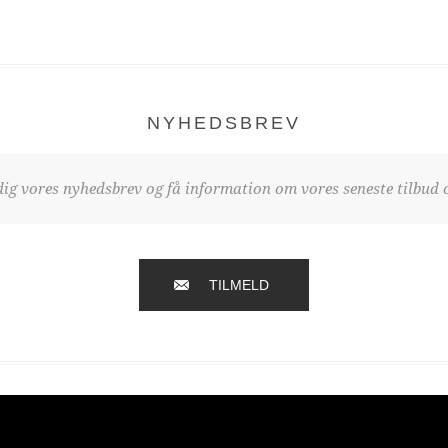
NYHEDSBREV
dig vores nyhedsbrev og få information om vores seneste tilbud o
TILMELD