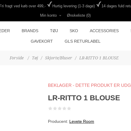
Fri fragt ved køb over 499,-
Hurtig levering (1-3 dage)
14 dages fuld retu
Min konto
Ønskeliste
(0)
EDER
BRANDS
TØJ
SKO
ACCESSORIES
GAVEKORT
GLS RETURLABEL
Forside
/
Tøj
/
Skjorte/Bluser
/
LR-RITTO 1 BLOUSE
BEKLAGER - DETTE PRODUKT ER UD
LR-RITTO 1 BLOUSE
Producent:
Levete Room