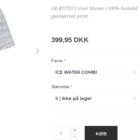
LR-RITTO 1 viser blusen i 100% bomuld.
geometrisk print.
399,95 DKK
Farve
*
Størrelse
*
+
-