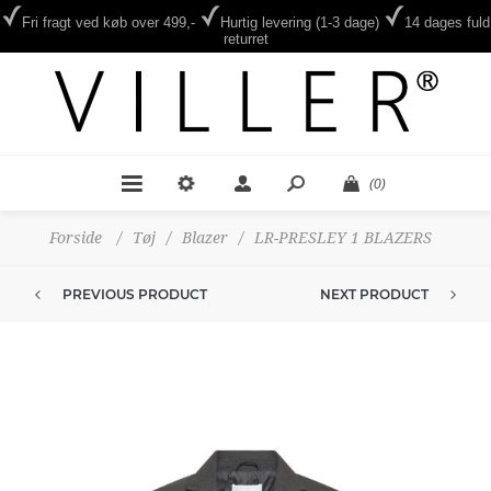
Fri fragt ved køb over 499,-
Hurtig levering (1-3 dage)
14 dages fuld
returret
(0)
Forside
/
Tøj
/
Blazer
/
LR-PRESLEY 1 BLAZERS
PREVIOUS PRODUCT
NEXT PRODUCT