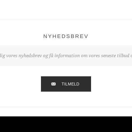
NYHEDSBREV
dig vores nyhedsbrev og få information om vores seneste tilbud o
TILMELD