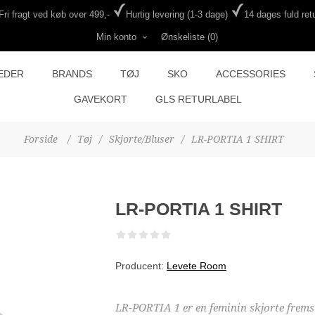
Fri fragt ved køb over 499,-
Hurtig levering (1-3 dage)
14 dages fuld retu
Min konto
Ønskeliste
(0)
EDER
BRANDS
TØJ
SKO
ACCESSORIES
GAVEKORT
GLS RETURLABEL
Forside
/
Tøj
/
Skjorte/Bluser
/
LR-PORTIA 1 SHIRT
LR-PORTIA 1 SHIRT
Producent:
Levete Room
LR-PORTIA 1 er en feminin skjorte frems