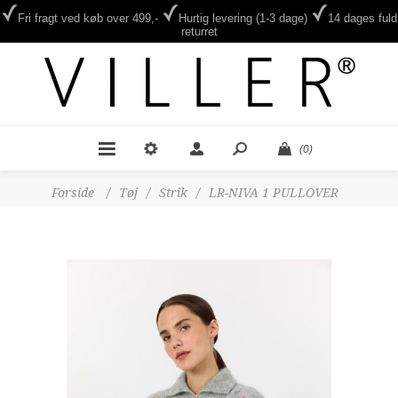
Fri fragt ved køb over 499,-
Hurtig levering (1-3 dage)
14 dages fuld
returret
(0)
Forside
/
Tøj
/
Strik
/
LR-NIVA 1 PULLOVER