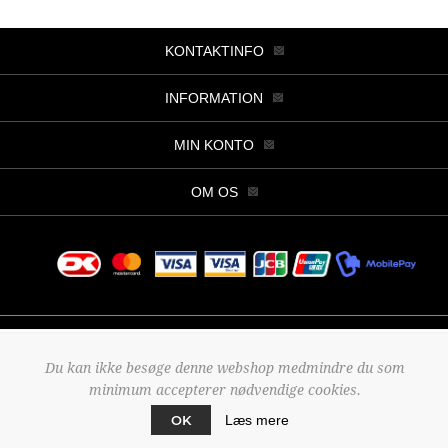
KONTAKTINFO
INFORMATION
MIN KONTO
OM OS
Copyright © 2026 Butik Viller. Alle rettigheder forbeholdt.
Du kan ikke besøge denne webshop medmindre du som
Powered by
nopCommerce
minimum accepterer nødvendige cookies.
Designed by
2Bdesign
OK
Læs mere