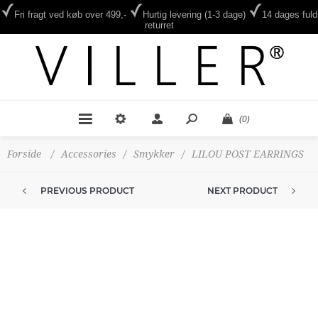
Fri fragt ved køb over 499,-
Hurtig levering (1-3 dage)
14 dages fuld
returret
(0)
Forside
/
Accessories
/
Smykker
/
LILOU POST EARRINGS
PREVIOUS PRODUCT
NEXT PRODUCT