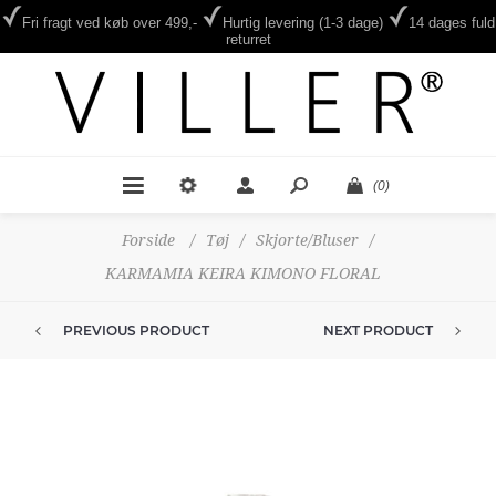
Fri fragt ved køb over 499,-
Hurtig levering (1-3 dage)
14 dages fuld
returret
(0)
Forside
/
Tøj
/
Skjorte/Bluser
/
KARMAMIA KEIRA KIMONO FLORAL
PREVIOUS PRODUCT
NEXT PRODUCT