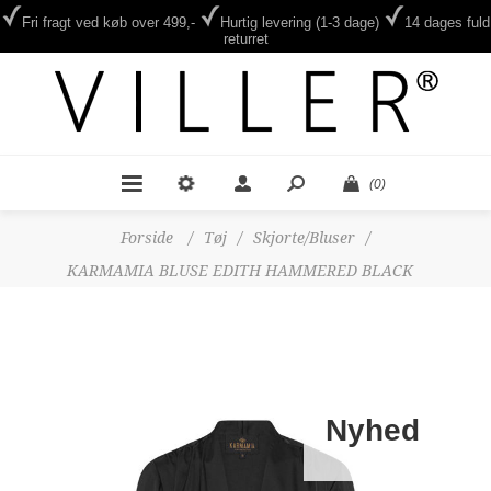
Fri fragt ved køb over 499,-
Hurtig levering (1-3 dage)
14 dages fuld
returret
(0)
Forside
/
Tøj
/
Skjorte/Bluser
/
KARMAMIA BLUSE EDITH HAMMERED BLACK
Nyhed