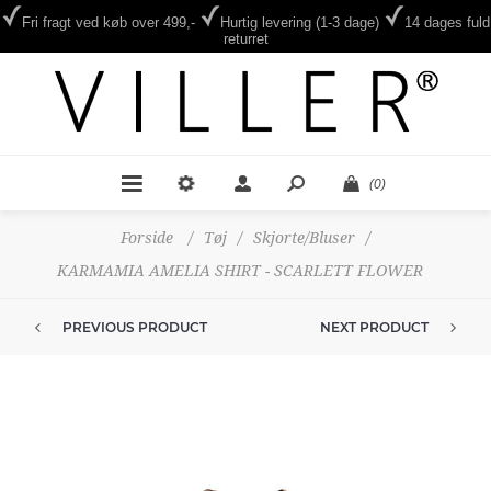
Fri fragt ved køb over 499,-
Hurtig levering (1-3 dage)
14 dages fuld
returret
(0)
Forside
/
Tøj
/
Skjorte/Bluser
/
KARMAMIA AMELIA SHIRT - SCARLETT FLOWER
PREVIOUS PRODUCT
NEXT PRODUCT