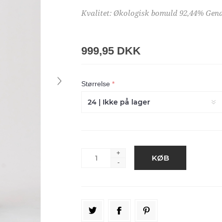
Kvalitet: Økologisk bomuld 92,44% Gena
999,95 DKK
Størrelse
*
+
-