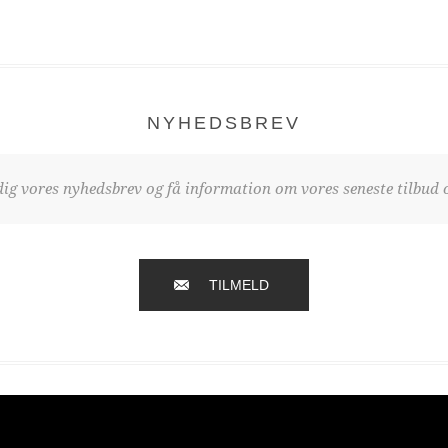
NYHEDSBREV
dig vores nyhedsbrev og få information om vores seneste tilbud o
TILMELD