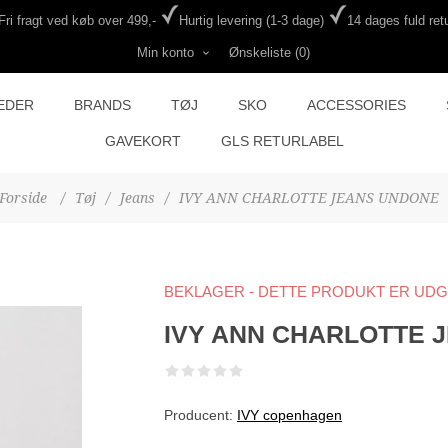
Fri fragt ved køb over 499,-
Hurtig levering (1-3 dage)
14 dages fuld retu
Min konto
Ønskeliste
(0)
EDER
BRANDS
TØJ
SKO
ACCESSORIES
GAVEKORT
GLS RETURLABEL
Forside
/
Tøj
/
Jeans
/
IVY ANN CHARLOTTE JEANS UNDONE
BEKLAGER - DETTE PRODUKT ER UD
IVY ANN CHARLOTTE 
Producent:
IVY copenhagen