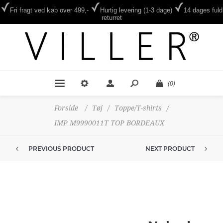
Fri fragt ved køb over 499,-
Hurtig levering (1-3 dage)
14 dages fuld
returret
(0)
Forside
/
Tøj
/
Toppe/T-shirts
/
IMP M9990011T TOP BORDEAUX
PREVIOUS PRODUCT
NEXT PRODUCT