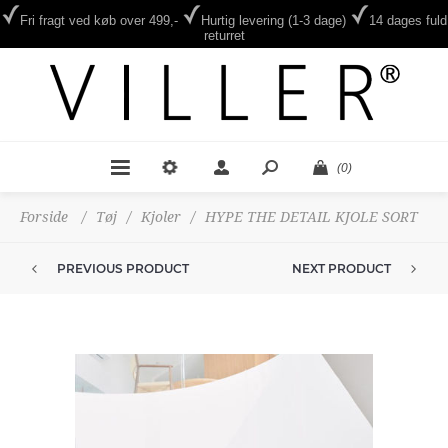
Fri fragt ved køb over 499,-
Hurtig levering (1-3 dage)
14 dages fuld
returret
(0)
Forside
/
Tøj
/
Kjoler
/
HYPE THE DETAIL KJOLE SORT
PREVIOUS PRODUCT
NEXT PRODUCT