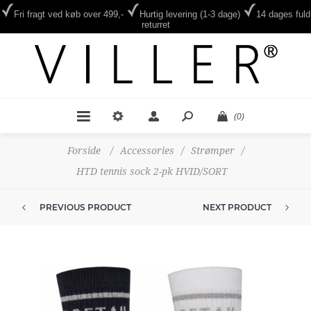
Fri fragt ved køb over 499,-
Hurtig levering (1-3 dage)
14 dages fuld
returret
(0)
Forside
/
Accessories
/
Strømper
/
HTD tennis sock 2-pk HVID/SORT
PREVIOUS PRODUCT
NEXT PRODUCT