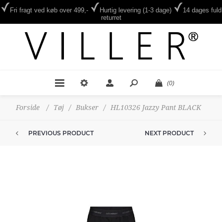
Fri fragt ved køb over 499,-
Hurtig levering (1-3 dage)
14 dages fuld
returret
(0)
Forside
/
Tøj
/
Bukser
/
HL10326 Jazzy Pant BLACK
PREVIOUS PRODUCT
NEXT PRODUCT