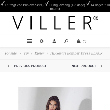
Fri fragt ved køb over 499,-
Hurtig levering (1-3 dage)
14 dages fuld
returret
(0)
Forside
/
Tøj
/
Kjoler
/
HL-Satari Bomber Dress BLACK
PREVIOUS PRODUCT
NEXT PRODUCT