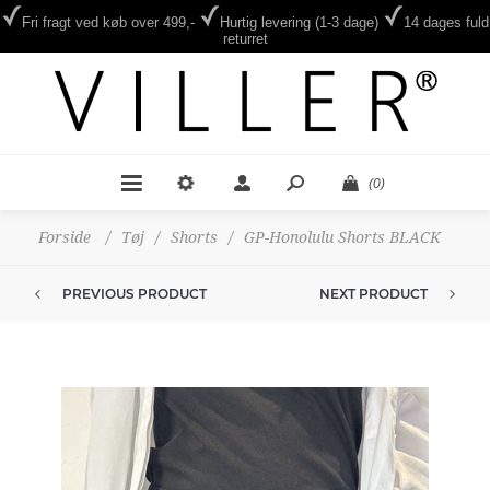
Fri fragt ved køb over 499,-
Hurtig levering (1-3 dage)
14 dages fuld
returret
(0)
Forside
/
Tøj
/
Shorts
/
GP-Honolulu Shorts BLACK
PREVIOUS PRODUCT
NEXT PRODUCT