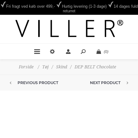
Fri fragt ved køb over 499,-
Hurtig levering (1-3 dage)
14 dages fuld
returret
(0)
Forside
/
Tøj
/
Skind
/
DEP BELT Chocolate
PREVIOUS PRODUCT
NEXT PRODUCT