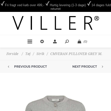
Fri fragt ved køb over 499,-
Hurtig levering (1-3 dage)
14 dages fuld
returret
(0)
Forside
/
Tøj
/
Strik
/
CMVERAN PULLOVER GREY M.
PREVIOUS PRODUCT
NEXT PRODUCT