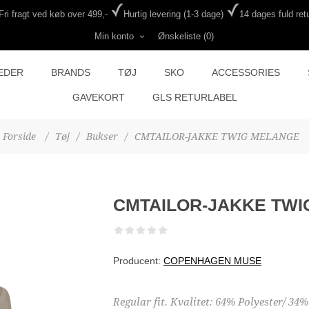
Fri fragt ved køb over 499,-
Hurtig levering (1-3 dage)
14 dages fuld retu
Min konto
Ønskeliste
(0)
EDER
BRANDS
TØJ
SKO
ACCESSORIES
GAVEKORT
GLS RETURLABEL
Forside
/
Tøj
/
Bukser
/
CMTAILOR-JAKKE TWIG MELANGE
CMTAILOR-JAKKE TWI
Producent:
COPENHAGEN MUSE
Regular fit. Kvalitet: 64% Polyester/ 34