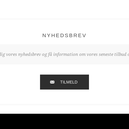
NYHEDSBREV
dig vores nyhedsbrev og få information om vores seneste tilbud o
TILMELD