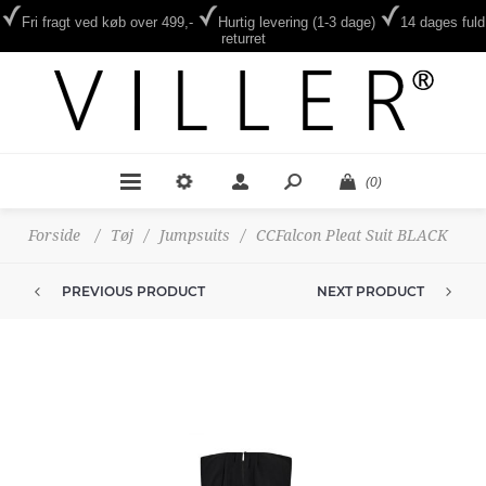
Fri fragt ved køb over 499,-
Hurtig levering (1-3 dage)
14 dages fuld
returret
(0)
Forside
/
Tøj
/
Jumpsuits
/
CCFalcon Pleat Suit BLACK
PREVIOUS PRODUCT
NEXT PRODUCT