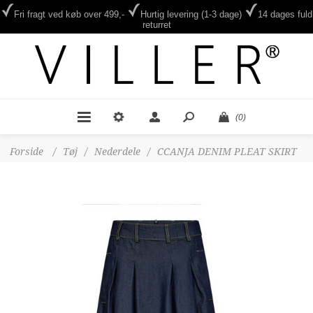
Fri fragt ved køb over 499,-
Hurtig levering (1-3 dage)
14 dages fuld
returret
(0)
Forside
/
Tøj
/
Nederdele
/
CCANJA DENIM PLEAT SKIRT