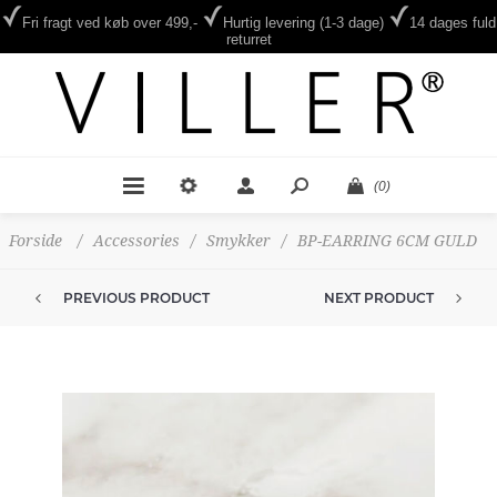
Fri fragt ved køb over 499,-
Hurtig levering (1-3 dage)
14 dages fuld
returret
(0)
Forside
/
Accessories
/
Smykker
/
BP-EARRING 6CM GULD
PREVIOUS PRODUCT
NEXT PRODUCT