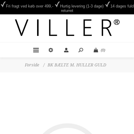
Fri fragt ved køb over 499,-
Hurtig levering (1-3 dage)
14 dages fuld
returret
(0)
Forside
/
BK BÆLTE M. HULLER GULD