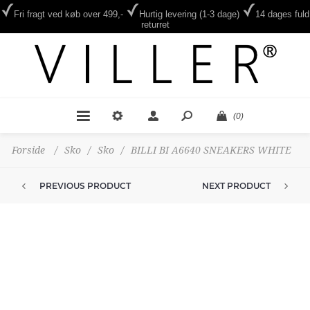
Fri fragt ved køb over 499,-
Hurtig levering (1-3 dage)
14 dages fuld
returret
(0)
Forside
/
Sko
/
Sko
/
BILLI BI A6640 SNEAKERS WHITE
PREVIOUS PRODUCT
NEXT PRODUCT