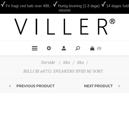
Fri fragt ved køb over 499,-
Hurtig levering (1-3 dage)
14 dages fuld
returret
(0)
Forside
/
Sko
/
Sko
/
BILLI BI a4752 SNEAKERS HVID M/ SORT
PREVIOUS PRODUCT
NEXT PRODUCT