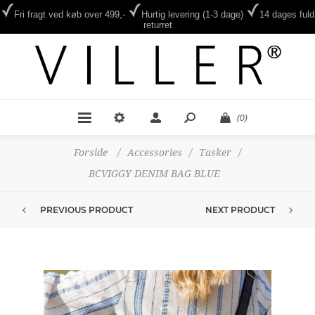
Fri fragt ved køb over 499,-
Hurtig levering (1-3 dage)
14 dages fuld
returret
(0)
Forside
/
Accessories
/
Tasker
/
BCVIGGY DENIM BAG BLUE
PREVIOUS PRODUCT
NEXT PRODUCT