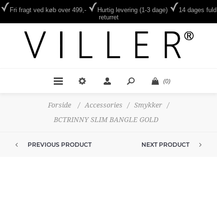
Fri fragt ved køb over 499,-
Hurtig levering (1-3 dage)
14 dages fuld
returret
(0)
Forside
/
Accessories
/
Smykker
/
BCTRINNY SLIM BANGLE GOLD
PREVIOUS PRODUCT
NEXT PRODUCT