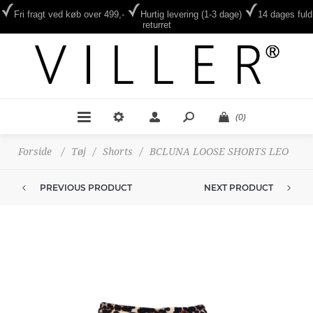
Fri fragt ved køb over 499,-
Hurtig levering (1-3 dage)
14 dages fuld
returret
(0)
Forside
/
Tøj
/
Shorts
/
BCLUNA LOOSE SHORTS LEO
PREVIOUS PRODUCT
NEXT PRODUCT